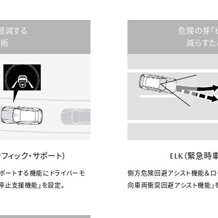
軽減する
危険の芽「
技術
減らすた
ラフィック・サポート）
ELK（緊急
ポートする機能にドライバーモ
側方危険回避アシスト機能＆ロ
停止支援機能」を設定。
向車両衝突回避アシスト機能」