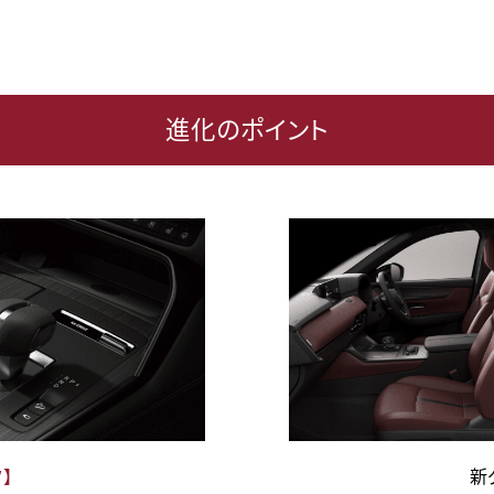
進化のポイント
W】
新