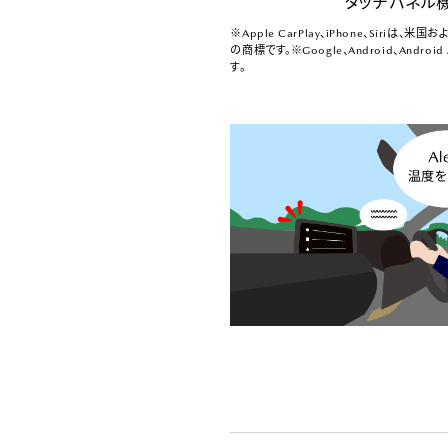
タッチパネル
※Apple CarPlay、iPhone、Siriは、米
の商標です。※Google、Android、Androi
す。