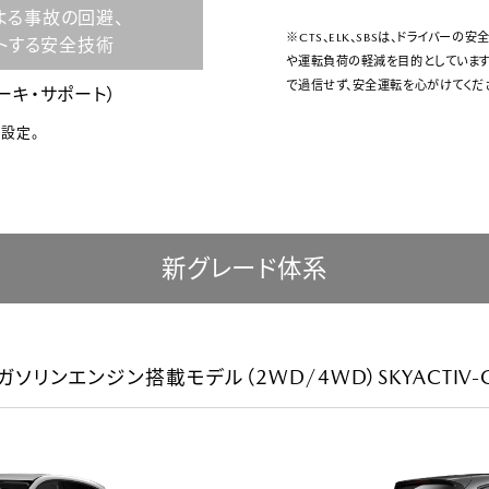
よる事故の回避、
※CTS、ELK、SBSは、ドライバー
トする安全技術
や運転負荷の軽減を目的としています
で過信せず、安全運転を心がけてくだ
レーキ・サポート）
設定。
新グレード体系
5Lガソリンエンジン搭載モデル（2WD/4WD）
SKYACTIV-