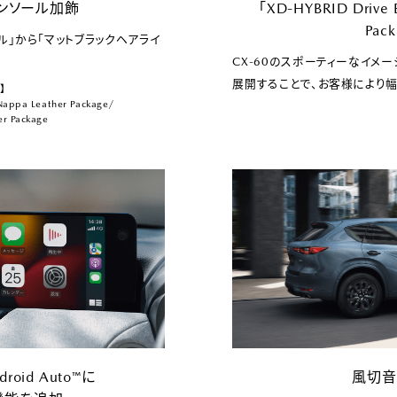
ンソール加飾
「XD-HYBRID Drive E
Pac
ル」から「マットブラックヘアライ
CX-60のスポーティーなイメ
展開することで、お客様により
】
Nappa Leather Package/
er Package
ndroid Auto™に
風切音