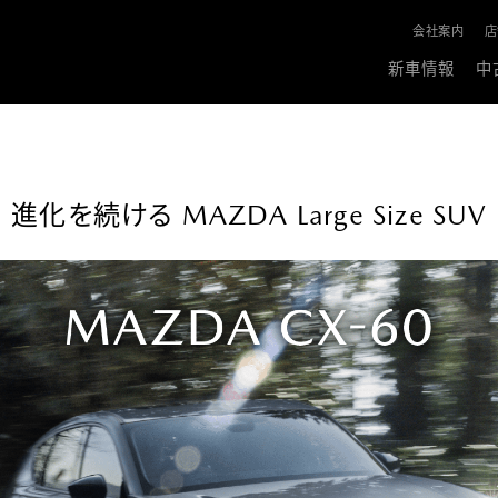
会社案内
店
新車情報
中
進化を続ける MAZDA Large Size SUV