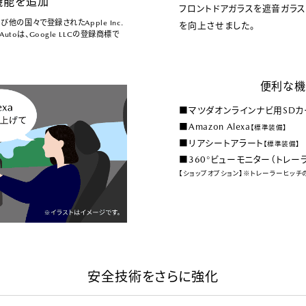
機能を追加
フロントドアガラスを遮音ガラ
国および他の国々で登録されたApple Inc.
を向上させました。
d Autoは、Google LLCの登録商標で
便利な機
■マツダオンラインナビ用SDカ
■Amazon Alexa
【標準装備】
■リアシートアラート
【標準装備】
■360°ビューモニター（トレー
【ショップオプション】※トレーラーヒッチ
安全技術をさらに強化