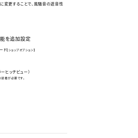
スに変更することで、風騒音の遮音性
能を追加設定
ード
【ショップオプション】
ラーヒッチビュー）
の装着が必要です。