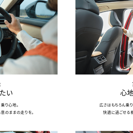
能
したい
心地
る乗り心地。
広さはもちろん乗り
も意のままの走りを。
快適に過ごせる機