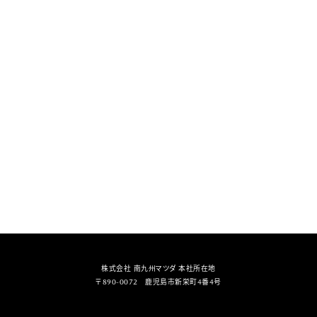
株式会社 南九州マツダ 本社所在地
〒890-0072 鹿児島市新栄町4番4号