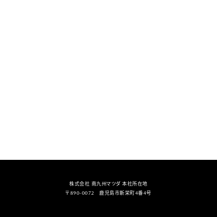
株式会社 南九州マツダ 本社所在地
〒890-0072 鹿児島市新栄町4番4号