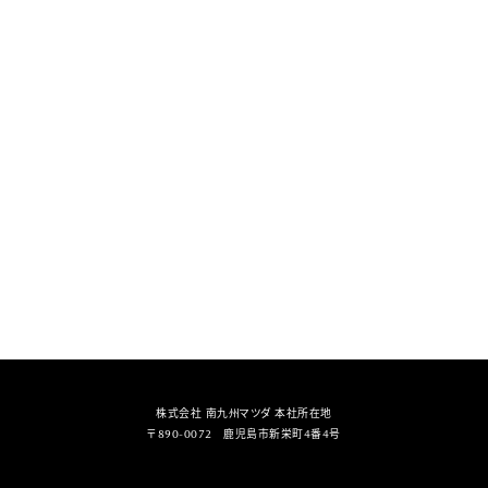
株式会社 南九州マツダ 本社所在地
〒890-0072 鹿児島市新栄町4番4号